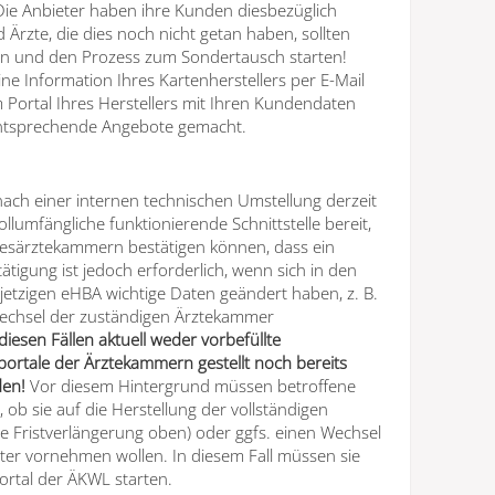
Die Anbieter haben ihre Kunden diesbezüglich
d Ärzte, die dies noch nicht getan haben, sollten
ren und den Prozess zum Sondertausch starten!
ine Information Ihres Kartenherstellers per E-Mail
 Portal Ihres Herstellers mit Ihren Kundendaten
ntsprechende Angebote gemacht.
nach einer internen technischen Umstellung derzeit
llumfängliche funktionierende Schnittstelle bereit,
ndesärztekammern bestätigen können, dass ein
ätigung ist jedoch erforderlich, wenn sich in den
jetzigen eHBA wichtige Daten geändert haben, z. B.
echsel der zuständigen Ärztekammer
diesen Fällen aktuell weder vorbefüllte
portale der Ärztekammern gestellt noch bereits
den!
Vor diesem Hintergrund müssen betroffene
 ob sie auf die Herstellung der vollständigen
he Fristverlängerung oben) oder ggfs. einen Wechsel
ter vornehmen wollen. In diesem Fall müssen sie
ortal der ÄKWL starten.