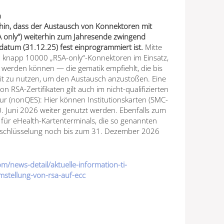
n
hin, dass der Austausch von Konnektoren mit
A only“) weiterhin zum Jahresende zwingend
fdatum (31.12.25) fest einprogrammiert ist.
Mitte
napp 10000 „RSA-only“-Konnektoren im Einsatz,
rt werden können — die gematik empfiehlt, die bis
it zu nutzen, um den Austausch anzustoßen. Eine
n RSA-Zertifikaten gilt auch im nicht-qualifizierten
tur (nonQES): Hier können Institutionskarten (SMC-
0. Juni 2026 weiter genutzt werden. Ebenfalls zum
für eHealth-Kartenterminals, die so genannten
rschlüsselung noch bis zum 31. Dezember 2026
/news-detail/aktuelle-information-ti-
stellung-von-rsa-auf-ecc