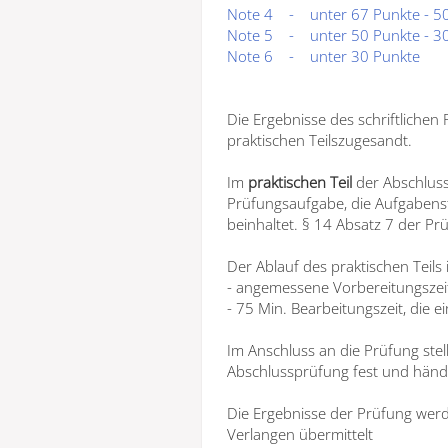
Note 4
-
unter 67 Punkte - 5
Note 5
-
unter 50 Punkte - 3
Note 6
-
unter 30 Punkte
Die Ergebnisse des schriftlichen 
praktischen Teilszugesandt.
Im
praktischen Teil
der Abschluss
Prüfungsaufgabe, die Aufgabens
beinhaltet. § 14 Absatz 7 der P
Der Ablauf des praktischen Teils is
- angemessene Vorbereitungszeit
- 75 Min. Bearbeitungszeit, die 
Im Anschluss an die Prüfung ste
Abschlussprüfung fest und händi
Die Ergebnisse der Prüfung werd
Verlangen übermittelt