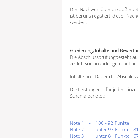
Den Nachweis über die außerbetr
ist bei uns registiert, dieser N
werden.
Gliederung, Inhalte und Bewertu
Die Abschlussprüfungbesteht au
zeitlich voneinander getrennt an
Inhalte und Dauer der Abschlus
Die Leistungen – für jeden einz
Schema benotet:
Note 1
-
100 - 92 Punkte
Note 2
-
unter 92 Punkte - 8
Note 3
-
unter 81 Punkte - 6