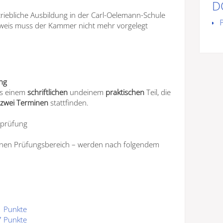
D
iebliche Ausbildung in der Carl-Oelemann-Schule
achweis muss der Kammer nicht mehr vorgelegt
ng
s einem
schriftlichen
undeinem
praktischen
Teil, die
zwei Terminen
stattfinden.
sprüfung
elnen Prüfungsbereich – werden nach folgendem
1 Punkte
7 Punkte