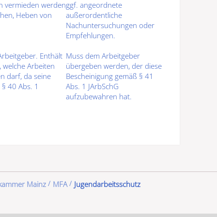
en
vermieden werden
ggf. angeordnete
ehen, Heben von
außerordentliche
Nachuntersuchungen oder
Empfehlungen.
Arbeitgeber
. Enthält
Muss dem
Arbeitgeber
, welche Arbeiten
übergeben werden
, der diese
en darf
, da seine
Bescheinigung gemäß § 41
 § 40 Abs. 1
Abs. 1 JArbSchG
aufzubewahren
hat.
ekammer Mainz
MFA
Jugendarbeitsschutz