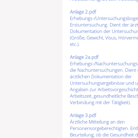
Anlage 2.pdf
Erhebungs-/Untersuchungsbogen (
Erstuntersuchung
. Dient der
ärz
Dokumentation
der Untersuchun
(Größe, Gewicht, Visus, Hörvermö
etc.).
Anlage 2a.pdf
Erhebungs-/Nachuntersuchungsbo
die Nachuntersuchungen
. Dient
ärztlichen Dokumentation
der
Untersuchungsergebnisse und 
Angaben zur
Arbeitsvorgeschich
Arbeitszeit, gesundheitliche Bes
Verbindung mit der Tätigkeit).
Anlage 3.pdf
Ärztliche Mitteilung an den
Personensorgeberechtigten
. Ent
Beurteilung, ob die
Gesundheit d