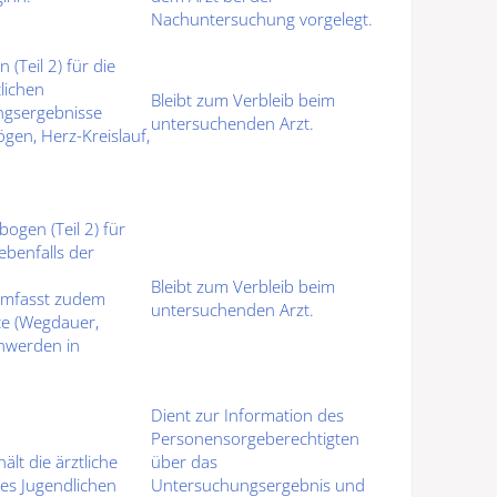
Nachuntersuchung vorgelegt.
Teil 2) für die
tlichen
Bleibt
zum Verbleib beim
gsergebnisse
untersuchenden Arzt
.
gen, Herz-Kreislauf,
gen (Teil 2) für
 ebenfalls der
Bleibt
zum Verbleib beim
umfasst zudem
untersuchenden Arzt
.
te
(Wegdauer,
chwerden in
Dient zur
Information des
Personensorgeberechtigten
hält die ärztliche
über das
es Jugendlichen
Untersuchungsergebnis und