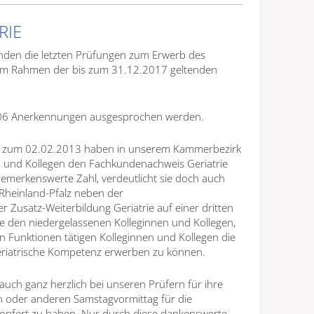
RIE
den die letzten Prüfungen zum Erwerb des
 im Rahmen der bis zum 31.12.2017 geltenden
 106 Anerkennungen ausgesprochen werden.
ng zum 02.02.2013 haben in unserem Kammerbezirk
n und Kollegen den Fachkundenachweis Geriatrie
bemerkenswerte Zahl, verdeutlicht sie doch auch
n Rheinland-Pfalz neben der
Zusatz-Weiterbildung Geriatrie auf einer dritten
e den niedergelassenen Kolleginnen und Kollegen,
n Funktionen tätigen Kolleginnen und Kollegen die
geriatrische Kompetenz erwerben zu können.
 auch ganz herzlich bei unseren Prüfern für ihre
n oder anderen Samstagvormittag für die
pfert zu haben. Nur durch diese dankenswerte