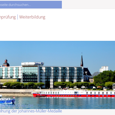
nprüfung
Weiterbildung
erbildung
er und KV vor Ort
eihung der Johannes-Müller-Medaille